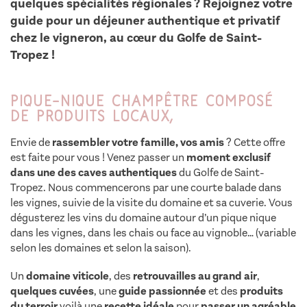
quelques spécialités régionales ? Rejoignez votre
guide pour un déjeuner authentique et privatif
chez le vigneron, au cœur du Golfe de Saint-
Tropez !
Pique-nique champêtre composé
de produits locaux,
Envie de
rassembler votre famille, vos amis
? Cette offre
est faite pour vous ! Venez passer un
moment exclusif
dans une des caves authentiques
du Golfe de Saint-
Tropez. Nous commencerons par une courte balade dans
les vignes, suivie de la visite du domaine et sa cuverie. Vous
dégusterez les vins du domaine autour d’un pique nique
dans les vignes, dans les chais ou face au vignoble… (variable
selon les domaines et selon la saison).
Un
domaine viticole
, des
retrouvailles au grand air
,
quelques cuvées
, une
guide passionnée
et des
produits
du terroir
voilà une
recette idéale
pour
passer un agréable