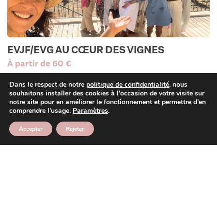
EVJF/EVG AU CŒUR DES VIGNES
À partir de 60 €
Célèbrez votre EVJF ou EVG au milieu des vignes ! Rendez-
Dans le respect de notre
politique de confidentialité
, nous
vous dans un domaine viticole du Golfe de Saint-Tropez
souhaitons installer des cookies à l'occasion de votre visite sur
notre site pour en améliorer le fonctionnement et permettre d’en
pour un moment fun et unique ! Balade dans les vignes, jeu
comprendre l'usage.
Paramètres
.
des arômes, dégustation à l'aveugle ... C'est le tour idéal
pour les amateurs(trices) de vin !
Accepter
Rejeter
1 à 2 heures
6 à 20 personnes