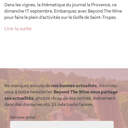
Dans les vignes, la thématique du journal la Provence, ce
dimanche 17 septembre. Embarquez avec Beyond The Wine
pour faire le plein d’activités sur le Golfe de Saint-Tropez.
Lire la suite
Ne manquez aucune de
nos bonnes actualités
, inscrivez-
vous à notre newsletter.
Beyond The Wine vous partage
ses actualités
, photos récap de nos sorties, évènement
dans des domaines etc. Et cela toute l’année,
*
Adresse email