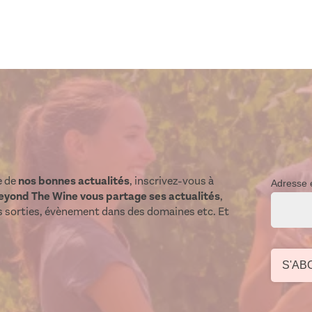
e de
nos bonnes actualités
, inscrivez-vous à
Adresse 
eyond The Wine vous partage ses actualités
,
s sorties, évènement dans des domaines etc. Et