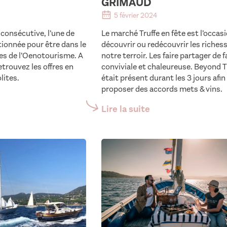
GRIMAUD
5 février 2024
consécutive, l’une de
Le marché Truffe en fête est l’occas
tionnée pour être dans le
découvrir ou redécouvrir les riches
es de l’Oenotourisme. A
notre terroir. Les faire partager de 
retrouvez les offres en
conviviale et chaleureuse. Beyond 
lites.
était présent durant les 3 jours afi
proposer des accords mets & vins.
Lire la suite