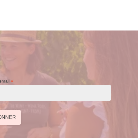
*
email