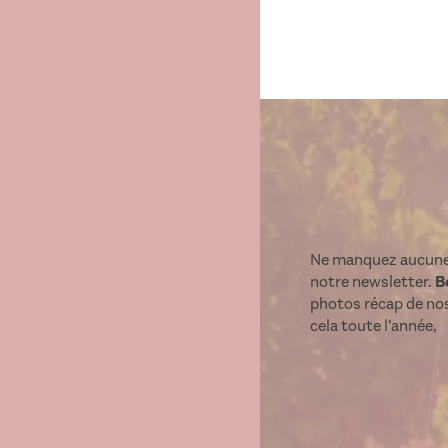
Ne manquez aucun
notre newsletter.
B
photos récap de no
cela toute l’année,