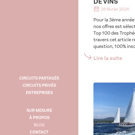
DE VINS
29 février 2024
Pour la 3ème année 
nos offres est sélec
Top 100 des Trophé
travers cet article 
question, 100% inso
Lire la suite
CIRCUITS PARTAGÉS
CIRCUITS PRIVÉS
ENTREPRISES
SUR MESURE
À PROPOS
BLOG
CONTACT