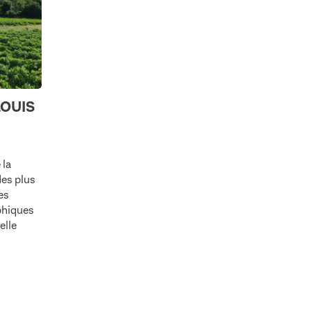
LOUIS
 la
des plus
es
phiques
elle