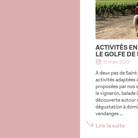
ACTIVITÉS E
LE GOLFE DE
31 mars 2023
À deux pas de Sain
activités adaptées 
proposées par nos s
le vigneron, balade 
découverte autour d
dégustation à domic
vendanges …
Lire la suite