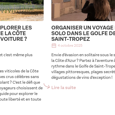
PLORER LES
ORGANISER UN VOYAGE
E LA CÔTE
SOLO DANS LE GOLFE D
 VOITURE ?
SAINT-TROPEZ
4 octobre 2025
 et c’est même plus
Envie d’évasion en solitaire sous le s
la Côte d’Azur ? Partez à l’aventure 
rythme dans le Golfe de Saint-Trope
s viticoles de la Côte
villages pittoresques, plages secrè
ses crus célèbres sans
dégustations de vins d’exception !
lant ? C’est le défi que
Lire la suite
voyageurs choisissent de
 guide pour explorer le
oute liberté et en toute