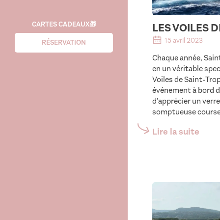
CARTES CADEAUX🎁
LES VOILES 
15 avril 2023
RÉSERVATION
Chaque année, Sain
en un véritable spe
Voiles de Saint-Tro
événement à bord de
d’apprécier un verr
somptueuse course
Lire la suite