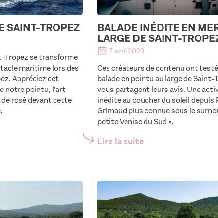
DE SAINT-TROPEZ
BALADE INÉDITE EN ME
LARGE DE SAINT-TROPE
7 avril 2023
t-Tropez se transforme
ctacle maritime lors des
Ces créateurs de contenu ont testé
pez. Appréciez cet
balade en pointu au large de Saint-
 notre pointu, l’art
vous partagent leurs avis. Une acti
e de rosé devant cette
inédite au coucher du soleil depuis 
.
Grimaud plus connue sous le surnom
petite Venise du Sud ».
Lire la suite