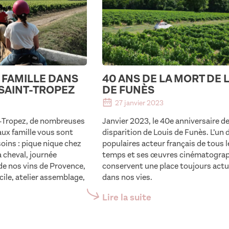
N FAMILLE DANS
40 ANS DE LA MORT DE 
 SAINT-TROPEZ
DE FUNÈS
27 janvier 2023
t-Tropez, de nombreuses
Janvier 2023, le 40e anniversaire de
aux famille vous sont
disparition de Louis de Funès. L’un 
oins : pique nique chez
populaires acteur français de tous l
à cheval, journée
temps et ses œuvres cinématogra
e nos vins de Provence,
conservent une place toujours actu
ile, atelier assemblage,
dans nos vies.
Lire la suite