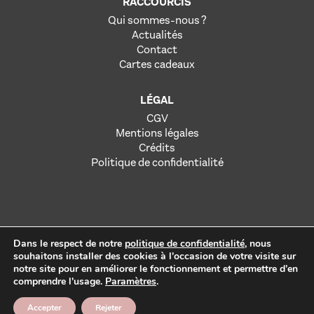
RACCOURCIS
Qui sommes-nous ?
Actualités
Contact
Cartes cadeaux
LÉGAL
CGV
Mentions légales
Crédits
Politique de confidentialité
Dans le respect de notre
politique de confidentialité
, nous
souhaitons installer des cookies à l'occasion de votre visite sur
notre site pour en améliorer le fonctionnement et permettre d’en
L’abus d’alcool est dangereux pour la santé. À consommer avec
comprendre l'usage.
Paramètres
.
modération. Registre des Opérateurs et de Séjours : IM 083190009
et Licence de Transport 2024/93/0001072.
Accepter
Rejeter