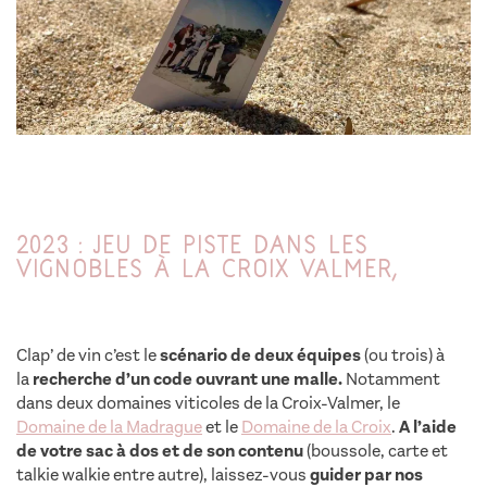
2023 : Jeu de piste dans les
vignobles à La Croix Valmer,
Clap’ de vin c’est le
scénario de deux équipes
(ou trois) à
la
recherche d’un code ouvrant une malle.
Notamment
dans deux domaines viticoles de la Croix-Valmer, le
Domaine de la Madrague
et le
Domaine de la Croix
.
A l’aide
de votre sac à dos et de son contenu
(boussole, carte et
talkie walkie entre autre), laissez-vous
guider par nos