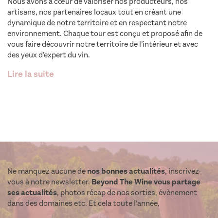
Nous avons à cœur de valoriser nos producteurs, nos
artisans, nos partenaires locaux tout en créant une
dynamique de notre territoire et en respectant notre
environnement. Chaque tour est conçu et proposé afin de
vous faire découvrir notre territoire de l’intérieur et avec
des yeux d’expert du vin.
Lire la suite
Ne manquez aucune de
nos bonnes actualités
, inscrivez-
vous à notre newsletter.
Beyond The Wine vous partage
ses actualités
, photos récap de nos sorties, évènement
dans des domaines etc. Et cela toute l’année,