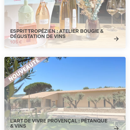
ESPRIT TROPÉZIEN : ATELIER BOUGIE &
DÉGUSTATION DE VINS
105 €
L’ART DE VIVRE PROVENÇAL : PÉTANQUE
& VINS