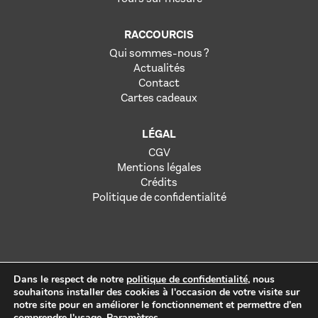
RACCOURCIS
Qui sommes-nous ?
Actualités
Contact
Cartes cadeaux
LÉGAL
CGV
Mentions légales
Crédits
Politique de confidentialité
Dans le respect de notre
politique de confidentialité
, nous
souhaitons installer des cookies à l'occasion de votre visite sur
notre site pour en améliorer le fonctionnement et permettre d’en
L’abus d’alcool est dangereux pour la santé. À consommer avec
comprendre l'usage.
Paramètres
.