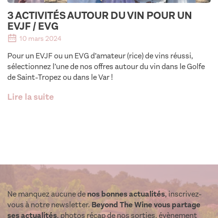
3 ACTIVITÉS AUTOUR DU VIN POUR UN
EVJF / EVG
10 mars 2024
Pour un EVJF ou un EVG d’amateur (rice) de vins réussi,
sélectionnez l’une de nos offres autour du vin dans le Golfe
de Saint-Tropez ou dans le Var !
Lire la suite
Ne manquez aucune de
nos bonnes actualités
, inscrivez-
vous à notre newsletter.
Beyond The Wine vous partage
ses actualités
, photos récap de nos sorties, évènement