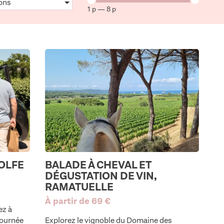
ons
1 p — 8 p
OLFE
BALADE À CHEVAL ET
DÉGUSTATION DE VIN,
RAMATUELLE
À partir de 69 €
ez à
journée
Explorez le vignoble du Domaine des