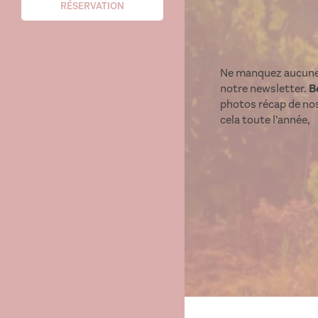
RÉSERVATION
Ne manquez aucun
notre newsletter.
B
photos récap de no
cela toute l’année,