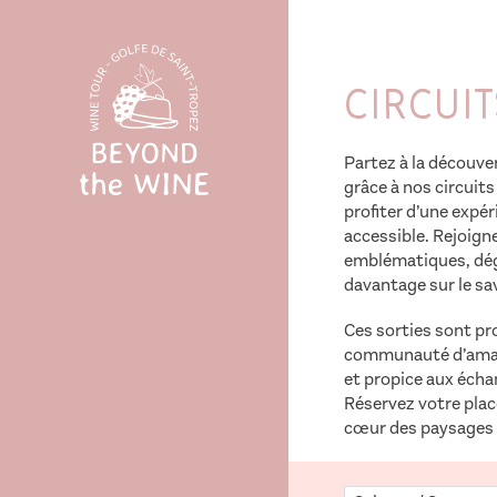
Circui
Partez à la découve
grâce à nos circuits
profiter d’une expé
accessible. Rejoign
emblématiques, dég
davantage sur le sav
Ces sorties sont pr
communauté d’amate
et propice aux écha
Réservez votre pla
cœur des paysages v