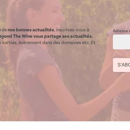
e de
nos bonnes actualités
, inscrivez-vous à
Adresse 
eyond The Wine vous partage ses actualités
,
s sorties, évènement dans des domaines etc. Et