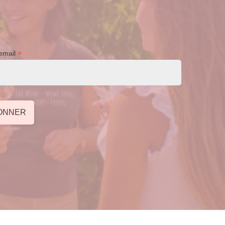
*
email