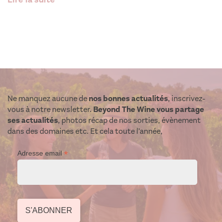
Ne manquez aucune de
nos bonnes actualités
, inscrivez-
vous à notre newsletter.
Beyond The Wine vous partage
ses actualités
, photos récap de nos sorties, évènement
dans des domaines etc. Et cela toute l’année,
*
Adresse email